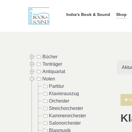
Indra's Book & Sound
Shop
Bücher
Tonträger
Aktu
Antiquariat
Noten
Partitur
Klavierauszug
T
Orchester
Streichorchester
Kl
Kammerorchester
Salonorchester
Blasmusik