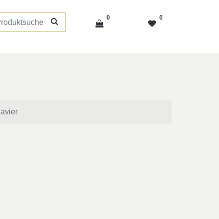
0
0
lavier