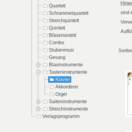
Hinwe
Quartett
sind
Schrammelquartett
Streichquintett
Verwe
Quintett
Auffü
Bläsersextett
Combo
Stubenmusi
Sortie
Gesang
Blasinstrumente
Tasteninstrumente
Klavier
Akkordeon
Orgel
Saiteninstrumente
Streichinstrumente
Verlagsprogramm