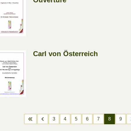
Carl von Österreich
3
4
5
6
7
8
9