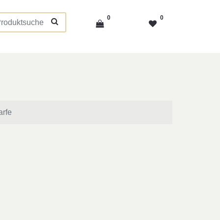
0
0
arfe