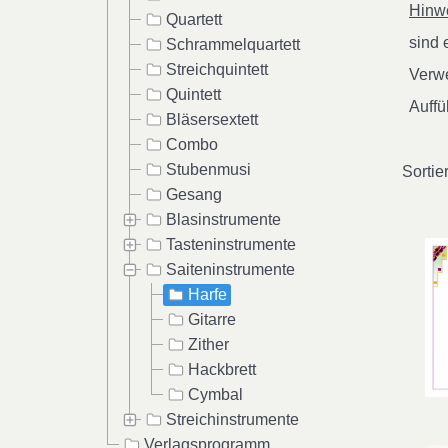
Hinwe
Quartett
sind
Schrammelquartett
Streichquintett
Verwe
Quintett
Auffü
Bläsersextett
Combo
Stubenmusi
Sortie
Gesang
Blasinstrumente
Tasteninstrumente
Saiteninstrumente
Harfe
Gitarre
Zither
Hackbrett
Cymbal
Streichinstrumente
Verlagsprogramm