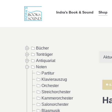
Indra's Book & Sound
Shop
Bücher
Tonträger
Aktu
Antiquariat
Noten
Partitur
Klavierauszug
S
Orchester
Streichorchester
Ha
Kammerorchester
Salonorchester
Blasmusik