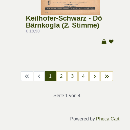
Keilhofer-Schwarz - Dö
Bärnkogla (2. Stimme)
€ 19,90
1
2
3
4
Seite 1 von 4
Powered by
Phoca Cart