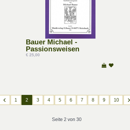
Bauer Michael -
Passionsweisen
€ 25,00
1
2
3
4
5
6
7
8
9
10
Seite 2 von 30