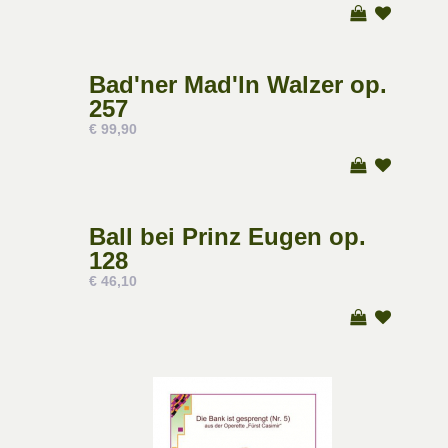
Bad'ner Mad'ln Walzer op.
257
€ 99,90
Ball bei Prinz Eugen op.
128
€ 46,10