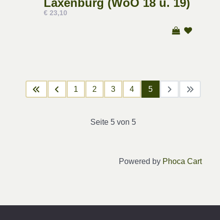
Laxenburg (WoO 18 u. 19)
€ 23,10
1
2
3
4
5
Seite 5 von 5
Powered by
Phoca Cart