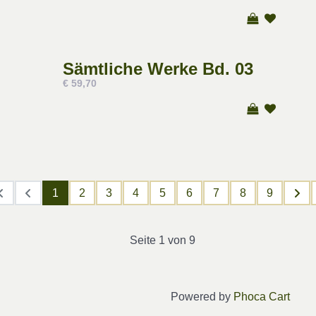
Sämtliche Werke Bd. 03
€ 59,70
1
2
3
4
5
6
7
8
9
Seite 1 von 9
Powered by
Phoca Cart