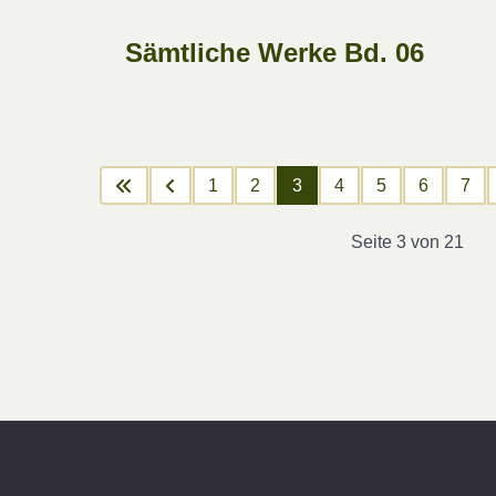
Sämtliche Werke Bd. 06
1
2
3
4
5
6
7
Seite 3 von 21