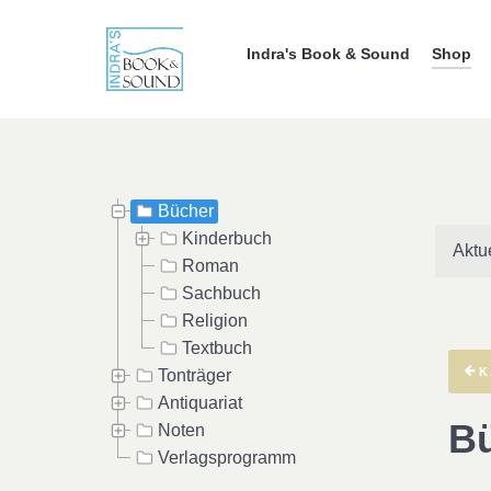
Indra's Book & Sound
Shop
Bücher
Kinderbuch
Aktu
Roman
Sachbuch
Religion
Textbuch
K
Tonträger
Antiquariat
B
Noten
Verlagsprogramm