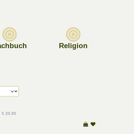
achbuch
Religion
€ 20,90