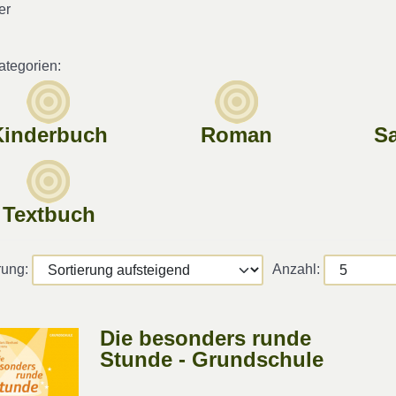
er
tegorien:
Kinderbuch
Roman
S
Textbuch
rung:
Anzahl:
Die besonders runde
Stunde - Grundschule