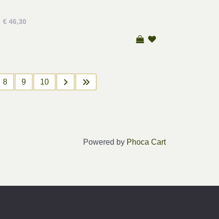
€ 46,30
8
9
10
Powered by
Phoca Cart