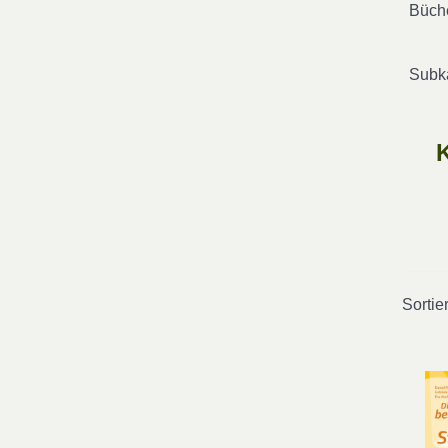
Büch
Subka
Sortie