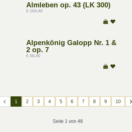
Almleben op. 43 (LK 300)
€ 104,40
Alpenkönig Galopp Nr. 1 &
2 op. 7
€ 58,40
1
2
3
4
5
6
7
8
9
10
Seite 1 von 48