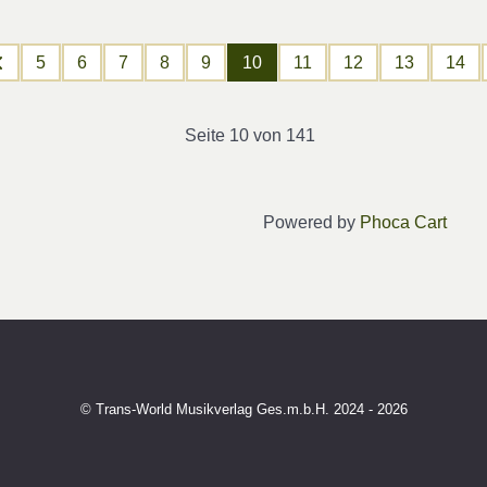
5
6
7
8
9
10
11
12
13
14
Seite 10 von 141
Powered by
Phoca Cart
© Trans-World Musikverlag Ges.m.b.H. 2024 - 2026