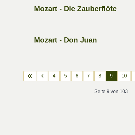
Mozart - Die Zauberflöte
Mozart - Don Juan
4
5
6
7
8
9
10
Seite 9 von 103