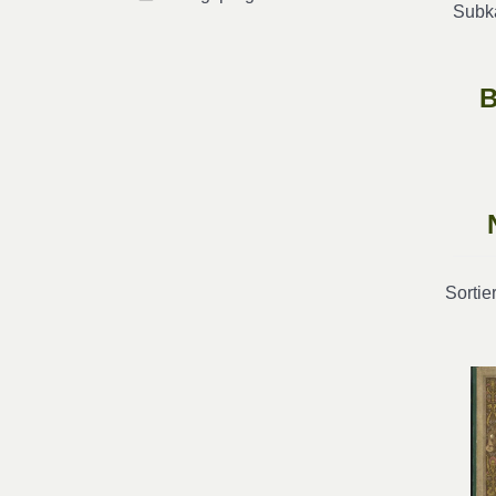
Subka
B
Sortie