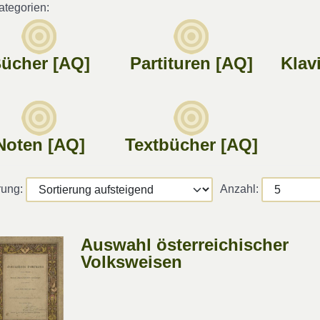
tegorien:
ücher [AQ]
Partituren [AQ]
Klav
Noten [AQ]
Textbücher [AQ]
rung:
Anzahl:
Auswahl österreichischer
Volksweisen