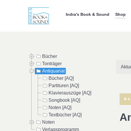
Indra's Book & Sound
Shop
Bücher
Tonträger
Aktu
Antiquariat
Bücher [AQ]
Partituren [AQ]
Klavierauszüge [AQ]
K
Songbook [AQ]
Noten [AQ]
An
Textbücher [AQ]
Noten
Verlagsprogramm