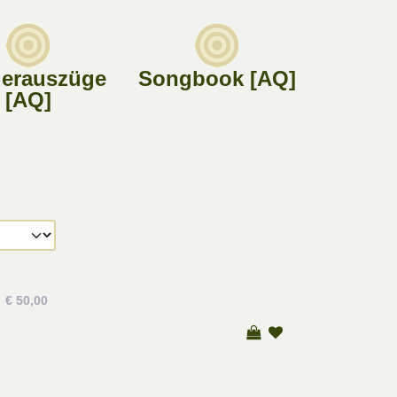
ierauszüge
Songbook [AQ]
[AQ]
€ 50,00