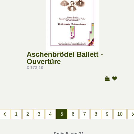
Aschenbrödel Ballett -
Ouvertüre
€ 173,10
1
2
3
4
5
6
7
8
9
10