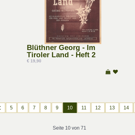
Blüthner Georg - Im
Tiroler Land - Heft 2
€ 19,90
5
6
7
8
9
10
11
12
13
14
Seite 10 von 71