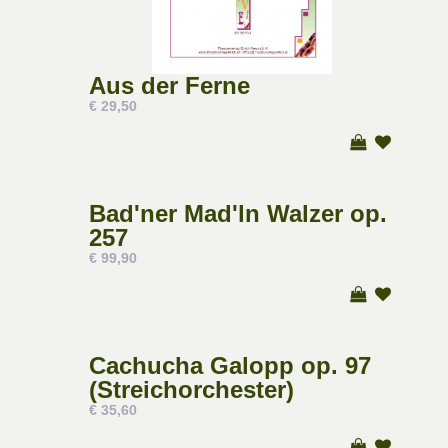
Aus der Ferne
€ 29,50
Bad'ner Mad'ln Walzer op.
257
€ 99,90
Cachucha Galopp op. 97
(Streichorchester)
€ 35,60