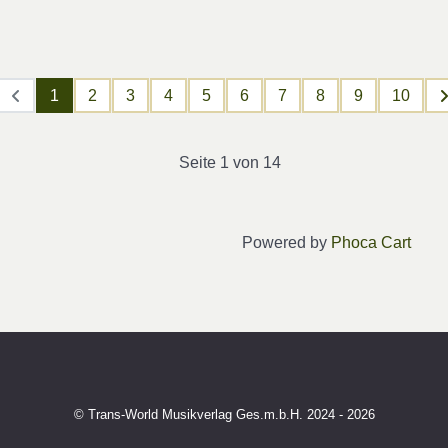
1
2
3
4
5
6
7
8
9
10
Seite 1 von 14
Powered by
Phoca Cart
© Trans-World Musikverlag Ges.m.b.H. 2024 - 2026