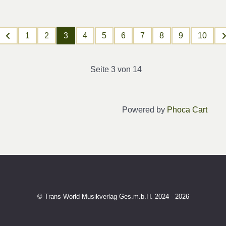
1
2
3
4
5
6
7
8
9
10
Seite 3 von 14
Powered by
Phoca Cart
© Trans-World Musikverlag Ges.m.b.H. 2024 - 2026