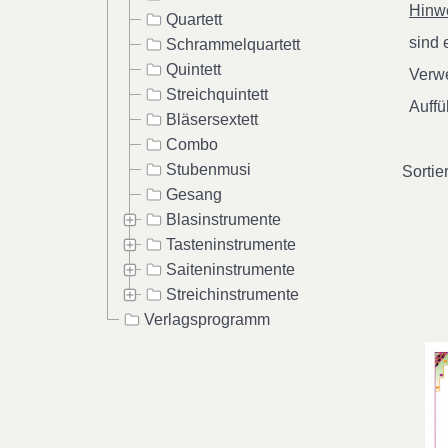
Hinwe
Quartett
sind
Schrammelquartett
Quintett
Verwe
Streichquintett
Auffü
Bläsersextett
Combo
Stubenmusi
Sortie
Gesang
Blasinstrumente
Tasteninstrumente
Saiteninstrumente
Streichinstrumente
Verlagsprogramm