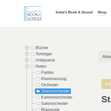
Indra's Book & Sound
Shop
Bücher
Tonträger
Aktu
Antiquariat
Noten
Partitur
Klavierauszug
N
Orchester
Streichorchester
St
Kammerorchester
Salonorchester
Blasmusik