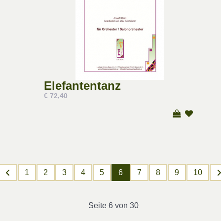
Elefantentanz
€ 72,40
1
2
3
4
5
6
7
8
9
10
Seite 6 von 30