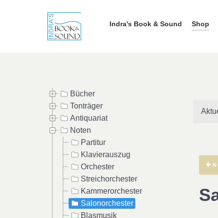
Indra's Book & Sound
Shop
Bücher
Tonträger
Aktu
Antiquariat
Noten
Partitur
Klavierauszug
N
Orchester
Streichorchester
Sa
Kammerorchester
Salonorchester
Blasmusik