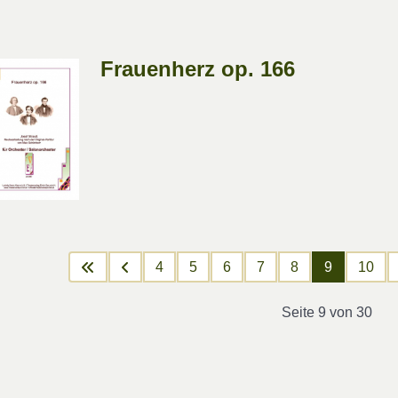
Frauenherz op. 166
4
5
6
7
8
9
10
Seite 9 von 30