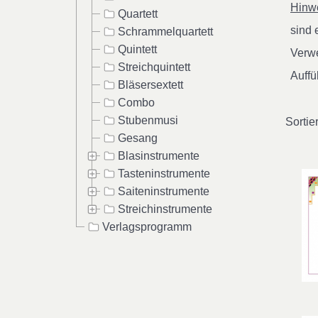
Hinwe
Quartett
sind
Schrammelquartett
Quintett
Verwe
Streichquintett
Auffü
Bläsersextett
Combo
Stubenmusi
Sortie
Gesang
Blasinstrumente
Tasteninstrumente
Saiteninstrumente
Streichinstrumente
Verlagsprogramm