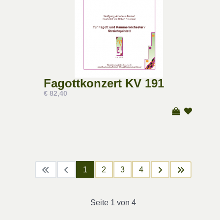
Fagottkonzert KV 191
€ 82,40
1
2
3
4
Seite 1 von 4