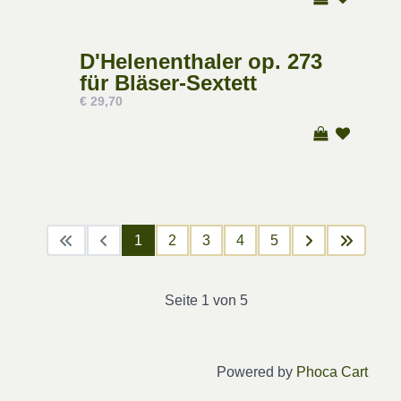
D'Helenenthaler op. 273
für Bläser-Sextett
€ 29,70
1
2
3
4
5
Seite 1 von 5
Powered by
Phoca Cart