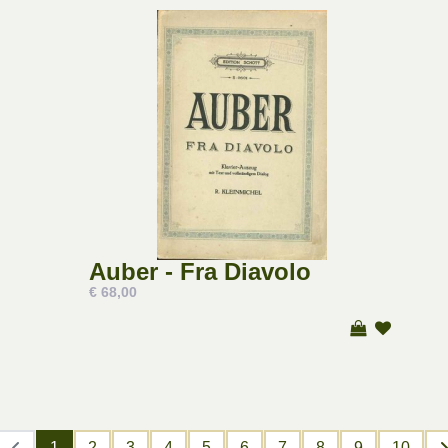
Auber - Fra Diavolo
€ 68,00
1
2
3
4
5
6
7
8
9
10