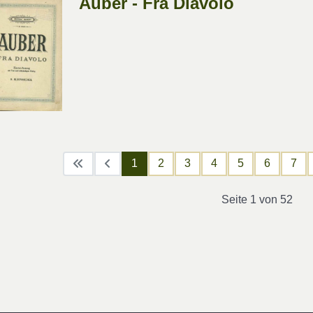
Auber - Fra Diavolo
1
2
3
4
5
6
7
Seite 1 von 52