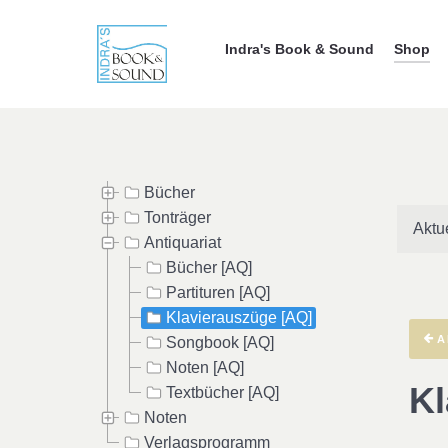
Indra's Book & Sound
Shop
Bücher
Tonträger
Aktu
Antiquariat
Bücher [AQ]
Partituren [AQ]
Klavierauszüge [AQ]
A
Songbook [AQ]
Noten [AQ]
Kl
Textbücher [AQ]
Noten
Verlagsprogramm