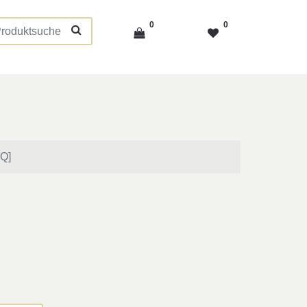
0
0
AQ]