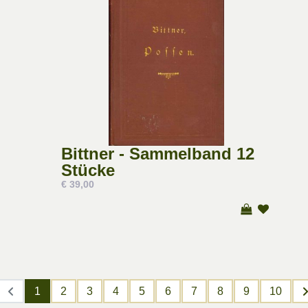
Bittner - Sammelband 12
Stücke
€ 39,00
1
2
3
4
5
6
7
8
9
10