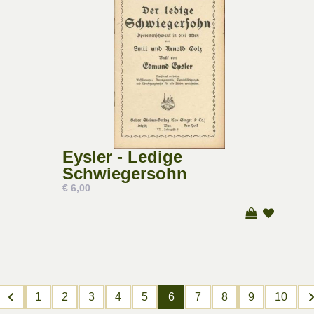
Eysler - Ledige
Schwiegersohn
€ 6,00
1
2
3
4
5
6
7
8
9
10