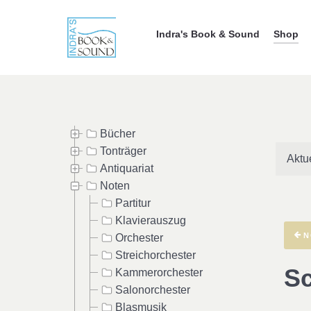
Indra's Book & Sound
Shop
Bücher
Tonträger
Aktu
Antiquariat
Noten
Partitur
Klavierauszug
N
Orchester
Streichorchester
Sc
Kammerorchester
Salonorchester
Blasmusik