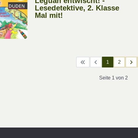
Leguan entwischt! -
Lesedetektive, 2. Klasse
Mal mit!
1
2
Seite 1 von 2