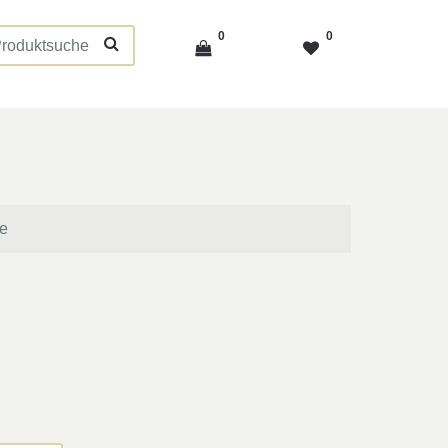
0
0
re