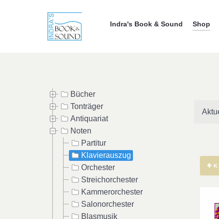
Indra's Book & Sound
Shop
Bücher
Tonträger
Aktu
Antiquariat
Noten
Partitur
Klavierauszug
K
Orchester
Streichorchester
Kammerorchester
Salonorchester
Blasmusik