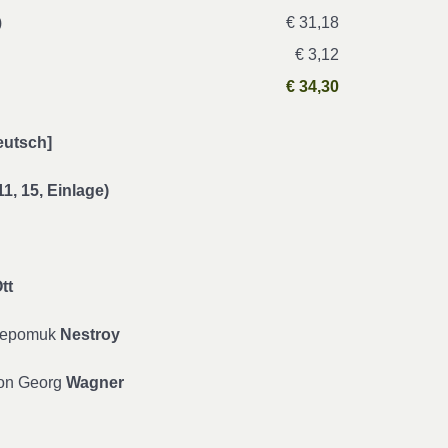
)
€ 31,18
€ 3,12
€ 34,30
eutsch]
 11, 15, Einlage)
tt
 Nepomuk
Nestroy
von Georg
Wagner