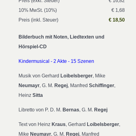
Preis (exkl. Steuer)
€ 16,82
10% MwSt. (10%)
€ 1,68
Preis (inkl. Steuer)
€ 18,50
Bilderbuch mit Noten, Liedtexten und
Hörspiel-CD
Kindermusical - 2 Akte - 15 Szenen
Musik von Gerhard
Loibelsberger
, Mike
Neumayr
, G. M.
Regej
, Manfred
Schiffinger
,
Heinz
Sitta
Libretto von P. D. M.
Bernas
, G. M.
Regej
Text von Heinz
Kraus
, Gerhard
Loibelsberger
,
Mike
Neumayr
, G. M.
Regej
, Manfred