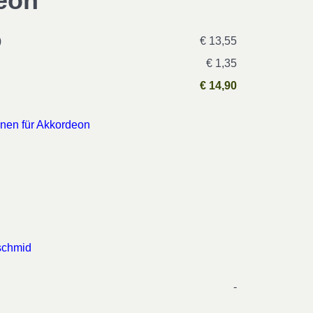
eon
)
€ 13,55
€ 1,35
€ 14,90
onen für Akkordeon
schmid
-