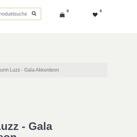
0
0
turm Luzz - Gala Akkordeon
uzz - Gala