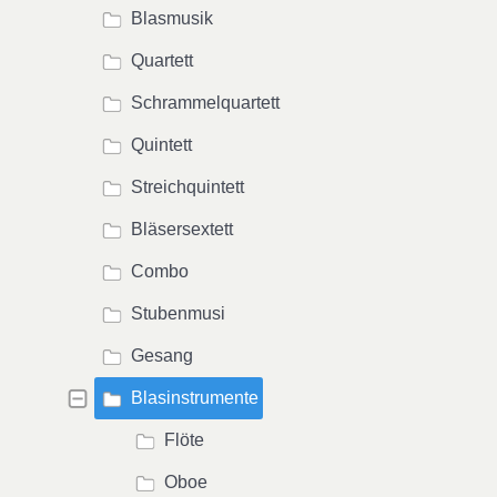
Blasmusik
Quartett
Schrammelquartett
Quintett
Streichquintett
Bläsersextett
Combo
Stubenmusi
Gesang
Blasinstrumente
Flöte
Oboe