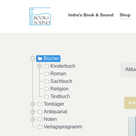
Indra's Book & Sound
Shop
Bücher
Kinderbuch
Aktu
Roman
Sachbuch
Religion
Textbuch
B
Tonträger
Antiquariat
Noten
Verlagsprogramm