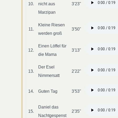
10.
nicht aus
3'23"
Marzipan
Kleine Riesen
11.
3'50"
werden groß
Einen Löffel für
12.
3'13"
die Mama
Der Esel
13.
2'22"
Nimmersatt
14.
Guten Tag
3'53"
Daniel das
15.
2'35"
Nachtgespenst