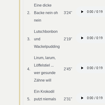
Eine dicke
2.
Backe nein oh
3'24"
nein
Lutschbonbon
3.
und
2'19"
Wackelpudding
Lirum, larum,
Löffelstiel ...
4.
2'45"
wer gesunde
Zähne will
Ein Krokodil
5.
putzt niemals
2'31"