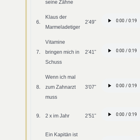
seine Zähne
Klaus der
6.
2'49"
Marmeladetiger
Vitamine
7.
bringen mich in
2'41"
Schuss
Wenn ich mal
8.
zum Zahnarzt
3'07"
muss
9.
2 x im Jahr
2'51"
Ein Kapitän ist