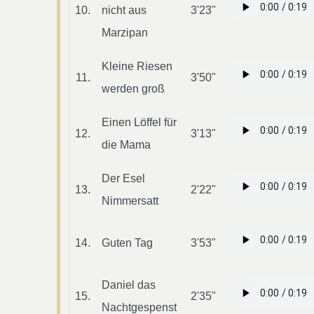
10.
nicht aus
3'23"
Marzipan
Kleine Riesen
11.
3'50"
werden groß
Einen Löffel für
12.
3'13"
die Mama
Der Esel
13.
2'22"
Nimmersatt
14.
Guten Tag
3'53"
Daniel das
15.
2'35"
Nachtgespenst