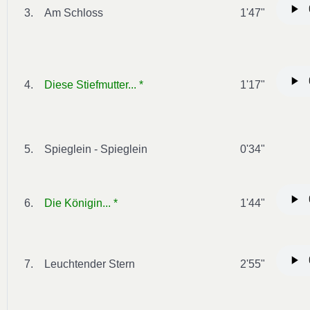
3.
Am Schloss
1'47"
4.
Diese Stiefmutter... *
1'17"
5.
Spieglein - Spieglein
0'34"
6.
Die Königin... *
1'44"
7.
Leuchtender Stern
2'55"