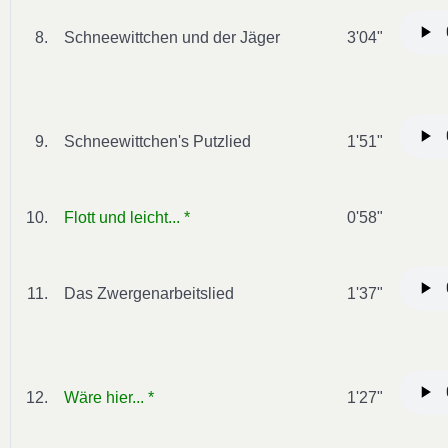
8.
Schneewittchen und der Jäger
3'04"
9.
Schneewittchen's Putzlied
1'51"
10.
Flott und leicht... *
0'58"
11.
Das Zwergenarbeitslied
1'37"
12.
Wäre hier... *
1'27"