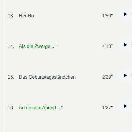
13.
Hei-Ho
1'50"
14.
Als die Zwerge... *
4'13"
15.
Das Geburtstagsständchen
2'29"
16.
An diesem Abend... *
1'27"