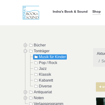
Indra's Book & Sound
Shop
Bücher
Tonträger
Aktu
Musik für Kinder
S
Pop / Rock
Jazz
Klassik
Kabarett
Diverse
M
Antiquariat
Noten
Verlagsprogramm