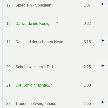
17.
Spieglein - Spieglein
1'07"
18.
Da wurde die Königin... *
0'32"
19.
Das Lied der schönen Hexe
3'15"
20.
Schneewittchen's Tod
2'25"
21.
Die Königin lachte... *
1'00"
22.
Trauer im Zwergenhaus
1'55"