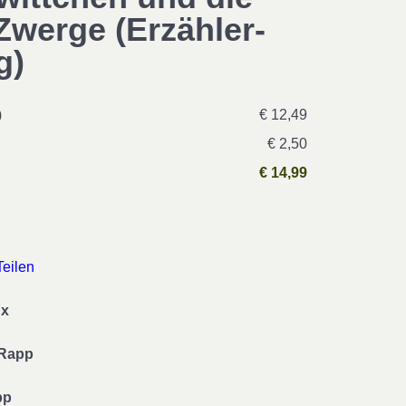
Zwerge (Erzähler-
g)
)
€ 12,49
€ 2,50
€ 14,99
Teilen
ux
Rapp
pp