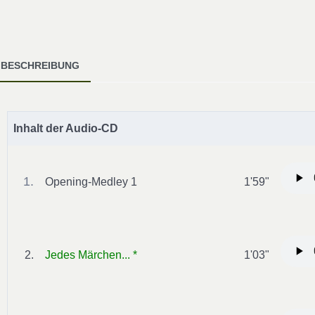
BESCHREIBUNG
Inhalt der Audio-CD
1.
Opening-Medley 1
1'59"
2.
Jedes Märchen... *
1'03"