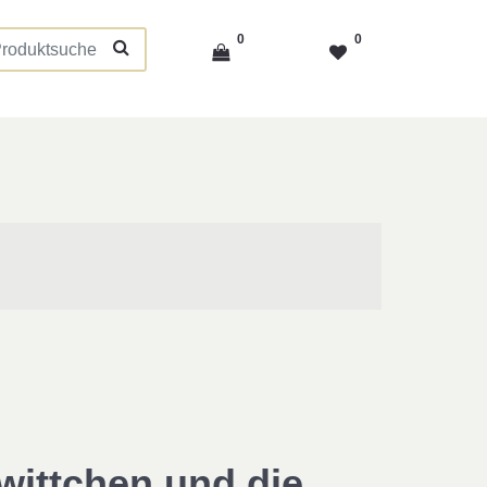
0
0
ittchen und die