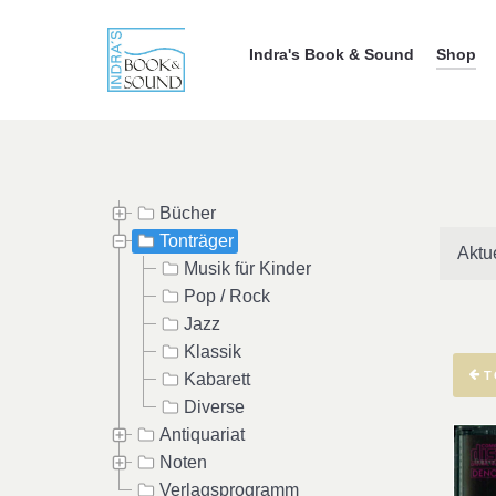
Indra's Book & Sound
Shop
Bücher
Tonträger
Aktu
Musik für Kinder
Pop / Rock
Jazz
Klassik
T
Kabarett
Diverse
Antiquariat
Noten
Verlagsprogramm