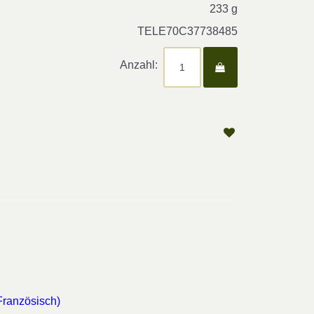
233 g
TELE70C37738485
Anzahl:
Französisch)