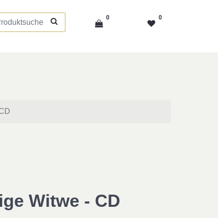
0
0
 CD
tige Witwe - CD