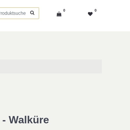
0
0
- Walküre