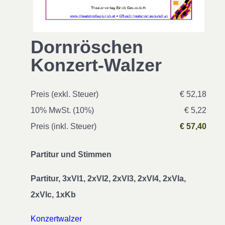
Dornröschen
Konzert-Walzer
Preis (exkl. Steuer)
€ 52,18
10% MwSt. (10%)
€ 5,22
Preis (inkl. Steuer)
€ 57,40
Partitur und Stimmen
Partitur, 3xVl1, 2xVl2, 2xVl3, 2xVl4, 2xVla,
2xVlc, 1xKb
Konzertwalzer