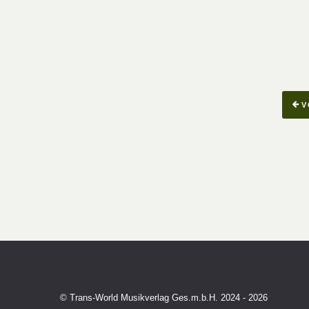
V
© Trans-World Musikverlag Ges.m.b.H. 2024 - 2026