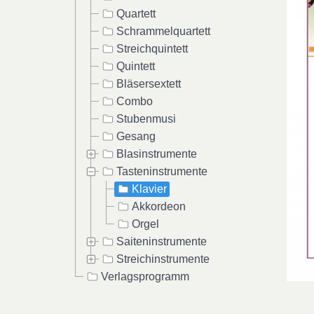
Quartett
Schrammelquartett
Streichquintett
Quintett
Bläsersextett
Combo
Stubenmusi
Gesang
Blasinstrumente
Tasteninstrumente
Klavier
Akkordeon
Orgel
Saiteninstrumente
Streichinstrumente
Verlagsprogramm