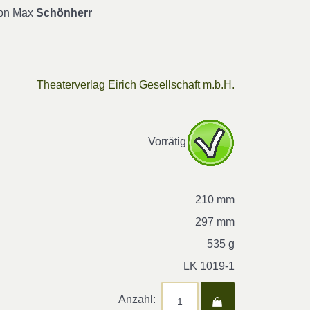
von Max
Schönherr
Theaterverlag Eirich Gesellschaft m.b.H.
Vorrätig
210 mm
297 mm
535 g
LK 1019-1
Anzahl: