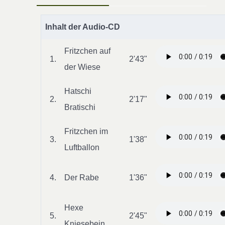
Inhalt der Audio-CD
Fritzchen auf
1.
2'43"
der Wiese
Hatschi
2.
2'17"
Bratischi
Fritzchen im
3.
1'38"
Luftballon
4.
Der Rabe
1'36"
Hexe
5.
2'45"
Kniesebein