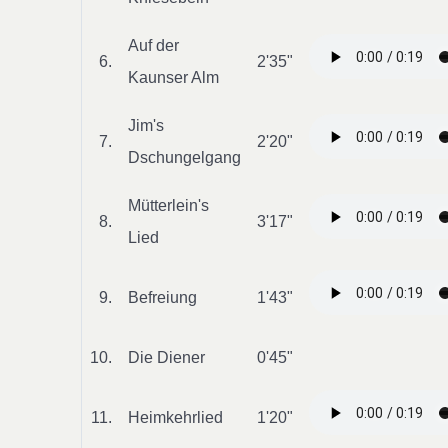
Auf der
6.
2'35"
Kaunser Alm
Jim's
7.
2'20"
Dschungelgang
Mütterlein's
8.
3'17"
Lied
9.
Befreiung
1'43"
10.
Die Diener
0'45"
11.
Heimkehrlied
1'20"